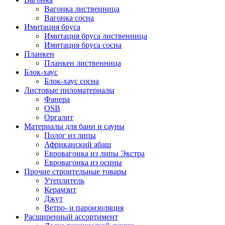
Вагонка лиственница
Вагонка сосна
Имитация бруса
Имитация бруса лиственница
Имитация бруса сосна
Планкен
Планкен лиственница
Блок-хаус
Блок-хаус сосна
Листовые пиломатериалы
Фанера
OSB
Оргалит
Материалы для бани и сауны
Полог из липы
Африканский абаш
Евровагонка из липы Экстра
Евровагонка из осины
Прочие строительные товары
Утеплитель
Керамзит
Джут
Ветро- и пароизоляция
Расширенный ассортимент