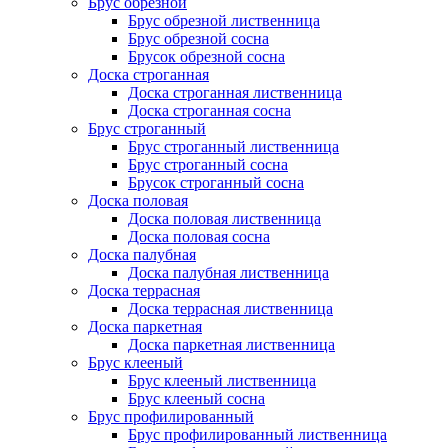
Брус обрезной
Брус обрезной лиственница
Брус обрезной сосна
Брусок обрезной сосна
Доска строганная
Доска строганная лиственница
Доска строганная сосна
Брус строганный
Брус строганный лиственница
Брус строганный сосна
Брусок строганный сосна
Доска половая
Доска половая лиственница
Доска половая сосна
Доска палубная
Доска палубная лиственница
Доска террасная
Доска террасная лиственница
Доска паркетная
Доска паркетная лиственница
Брус клееный
Брус клееный лиственница
Брус клееный сосна
Брус профилированный
Брус профилированный лиственница