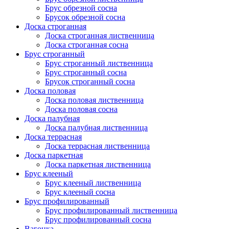
Брус обрезной сосна
Брусок обрезной сосна
Доска строганная
Доска строганная лиственница
Доска строганная сосна
Брус строганный
Брус строганный лиственница
Брус строганный сосна
Брусок строганный сосна
Доска половая
Доска половая лиственница
Доска половая сосна
Доска палубная
Доска палубная лиственница
Доска террасная
Доска террасная лиственница
Доска паркетная
Доска паркетная лиственница
Брус клееный
Брус клееный лиственница
Брус клееный сосна
Брус профилированный
Брус профилированный лиственница
Брус профилированный сосна
Вагонка