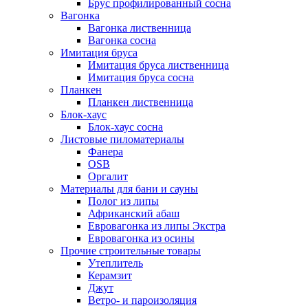
Брус профилированный сосна
Вагонка
Вагонка лиственница
Вагонка сосна
Имитация бруса
Имитация бруса лиственница
Имитация бруса сосна
Планкен
Планкен лиственница
Блок-хаус
Блок-хаус сосна
Листовые пиломатериалы
Фанера
OSB
Оргалит
Материалы для бани и сауны
Полог из липы
Африканский абаш
Евровагонка из липы Экстра
Евровагонка из осины
Прочие строительные товары
Утеплитель
Керамзит
Джут
Ветро- и пароизоляция