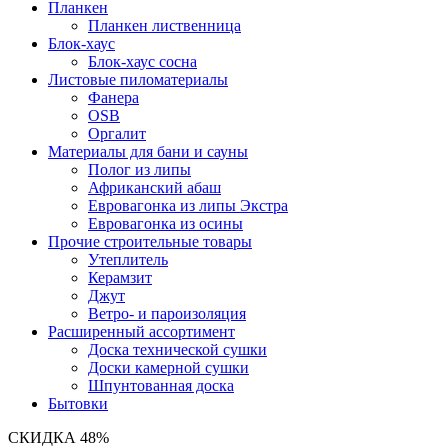
Планкен
Планкен лиственница
Блок-хаус
Блок-хаус сосна
Листовые пиломатериалы
Фанера
OSB
Оргалит
Материалы для бани и сауны
Полог из липы
Африканский абаш
Евровагонка из липы Экстра
Евровагонка из осины
Прочие строительные товары
Утеплитель
Керамзит
Джут
Ветро- и пароизоляция
Расширенный ассортимент
Доска технической сушки
Доски камерной сушки
Шпунтованная доска
Бытовки
СКИДКА
48%