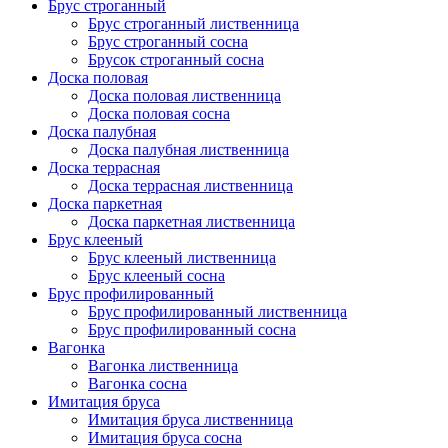
Брус строганный
Брус строганный лиственница
Брус строганный сосна
Брусок строганный сосна
Доска половая
Доска половая лиственница
Доска половая сосна
Доска палубная
Доска палубная лиственница
Доска террасная
Доска террасная лиственница
Доска паркетная
Доска паркетная лиственница
Брус клееный
Брус клееный лиственница
Брус клееный сосна
Брус профилированный
Брус профилированный лиственница
Брус профилированный сосна
Вагонка
Вагонка лиственница
Вагонка сосна
Имитация бруса
Имитация бруса лиственница
Имитация бруса сосна