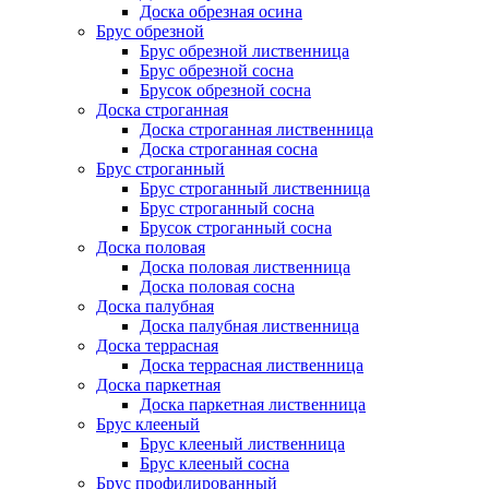
Доска обрезная осина
Брус обрезной
Брус обрезной лиственница
Брус обрезной сосна
Брусок обрезной сосна
Доска строганная
Доска строганная лиственница
Доска строганная сосна
Брус строганный
Брус строганный лиственница
Брус строганный сосна
Брусок строганный сосна
Доска половая
Доска половая лиственница
Доска половая сосна
Доска палубная
Доска палубная лиственница
Доска террасная
Доска террасная лиственница
Доска паркетная
Доска паркетная лиственница
Брус клееный
Брус клееный лиственница
Брус клееный сосна
Брус профилированный