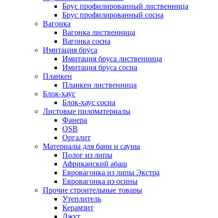
Брус профилированный лиственница
Брус профилированный сосна
Вагонка
Вагонка лиственница
Вагонка сосна
Имитация бруса
Имитация бруса лиственница
Имитация бруса сосна
Планкен
Планкен лиственница
Блок-хаус
Блок-хаус сосна
Листовые пиломатериалы
Фанера
OSB
Оргалит
Материалы для бани и сауны
Полог из липы
Африканский абаш
Евровагонка из липы Экстра
Евровагонка из осины
Прочие строительные товары
Утеплитель
Керамзит
Джут