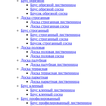
Брус обрезной
Брус обрезной лиственница
Брус обрезной сосна
Брусок обрезной сосна
Доска строганная
Доска строганная лиственница
Доска строганная сосна
Брус строганный
Брус строганный лиственница
Брус строганный сосна
Брусок строганный сосна
Доска половая
Доска половая лиственница
Доска половая сосна
Доска палубная
Доска палубная лиственница
Доска террасная
Доска террасная лиственница
Доска паркетная
Доска паркетная лиственница
Брус клееный
Брус клееный лиственница
Брус клееный сосна
Брус профилированный
Брус профилированный лиственница