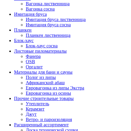
Вагонка лиственница
Вагонка сосна
Имитация бруса
Имитация бруса лиственница
Имитация бруса сосна
Планкен
Планкен лиственница
Блок-хаус
Блок-хаус сосна
Листовые пиломатериалы
Фанера
OSB
Оргалит
Материалы для бани и сауны
Полог из липы
Африканский абаш
Евровагонка из липы Экстра
Евровагонка из осины
Прочие строительные товары
Утеплитель
Керамзит
Джут
Ветро- и пароизоляция
Расширенный ассортимент
Доска технической сушки