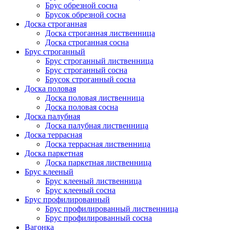
Брус обрезной сосна
Брусок обрезной сосна
Доска строганная
Доска строганная лиственница
Доска строганная сосна
Брус строганный
Брус строганный лиственница
Брус строганный сосна
Брусок строганный сосна
Доска половая
Доска половая лиственница
Доска половая сосна
Доска палубная
Доска палубная лиственница
Доска террасная
Доска террасная лиственница
Доска паркетная
Доска паркетная лиственница
Брус клееный
Брус клееный лиственница
Брус клееный сосна
Брус профилированный
Брус профилированный лиственница
Брус профилированный сосна
Вагонка