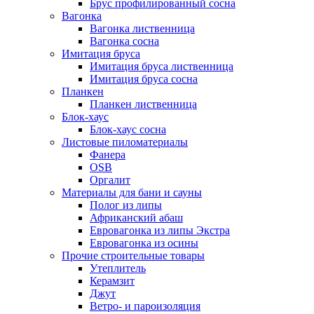
Брус профилированный сосна
Вагонка
Вагонка лиственница
Вагонка сосна
Имитация бруса
Имитация бруса лиственница
Имитация бруса сосна
Планкен
Планкен лиственница
Блок-хаус
Блок-хаус сосна
Листовые пиломатериалы
Фанера
OSB
Оргалит
Материалы для бани и сауны
Полог из липы
Африканский абаш
Евровагонка из липы Экстра
Евровагонка из осины
Прочие строительные товары
Утеплитель
Керамзит
Джут
Ветро- и пароизоляция