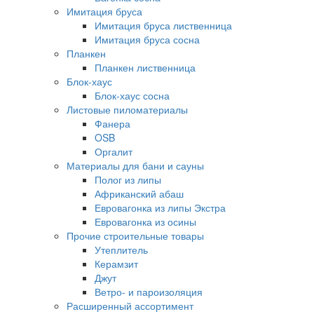
Имитация бруса
Имитация бруса лиственница
Имитация бруса сосна
Планкен
Планкен лиственница
Блок-хаус
Блок-хаус сосна
Листовые пиломатериалы
Фанера
OSB
Оргалит
Материалы для бани и сауны
Полог из липы
Африканский абаш
Евровагонка из липы Экстра
Евровагонка из осины
Прочие строительные товары
Утеплитель
Керамзит
Джут
Ветро- и пароизоляция
Расширенный ассортимент