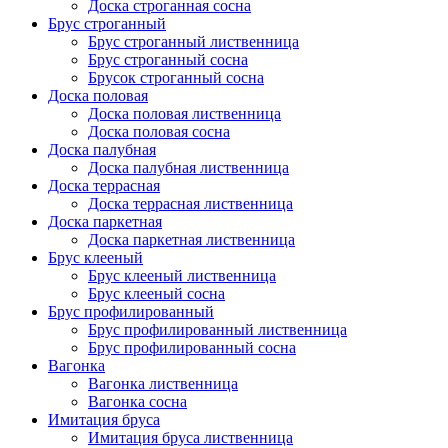
Доска строганная сосна
Брус строганный
Брус строганный лиственница
Брус строганный сосна
Брусок строганный сосна
Доска половая
Доска половая лиственница
Доска половая сосна
Доска палубная
Доска палубная лиственница
Доска террасная
Доска террасная лиственница
Доска паркетная
Доска паркетная лиственница
Брус клееный
Брус клееный лиственница
Брус клееный сосна
Брус профилированный
Брус профилированный лиственница
Брус профилированный сосна
Вагонка
Вагонка лиственница
Вагонка сосна
Имитация бруса
Имитация бруса лиственница