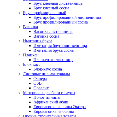
Брус клееный лиственница
Брус клееный сосна
Брус профилированный
Брус профилированный лиственница
Брус профилированный сосна
Вагонка
Вагонка лиственница
Вагонка сосна
Имитация бруса
Имитация бруса лиственница
Имитация бруса сосна
Планкен
Планкен лиственница
Блок-хаус
Блок-хаус сосна
Листовые пиломатериалы
Фанера
OSB
Оргалит
Материалы для бани и сауны
Полог из липы
Африканский абаш
Евровагонка из липы Экстра
Евровагонка из осины
Прочие строительные товары