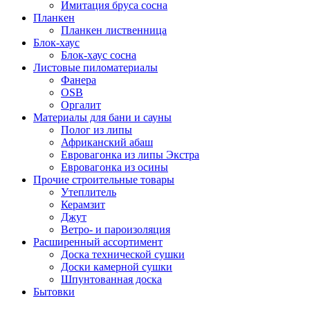
Имитация бруса сосна
Планкен
Планкен лиственница
Блок-хаус
Блок-хаус сосна
Листовые пиломатериалы
Фанера
OSB
Оргалит
Материалы для бани и сауны
Полог из липы
Африканский абаш
Евровагонка из липы Экстра
Евровагонка из осины
Прочие строительные товары
Утеплитель
Керамзит
Джут
Ветро- и пароизоляция
Расширенный ассортимент
Доска технической сушки
Доски камерной сушки
Шпунтованная доска
Бытовки