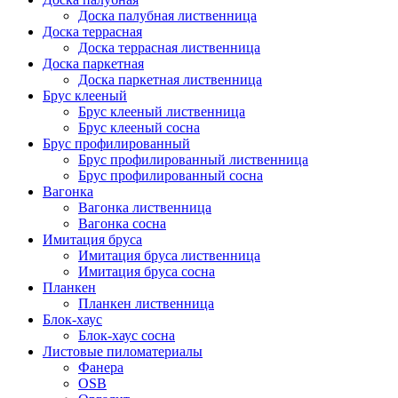
Доска палубная лиственница
Доска террасная
Доска террасная лиственница
Доска паркетная
Доска паркетная лиственница
Брус клееный
Брус клееный лиственница
Брус клееный сосна
Брус профилированный
Брус профилированный лиственница
Брус профилированный сосна
Вагонка
Вагонка лиственница
Вагонка сосна
Имитация бруса
Имитация бруса лиственница
Имитация бруса сосна
Планкен
Планкен лиственница
Блок-хаус
Блок-хаус сосна
Листовые пиломатериалы
Фанера
OSB