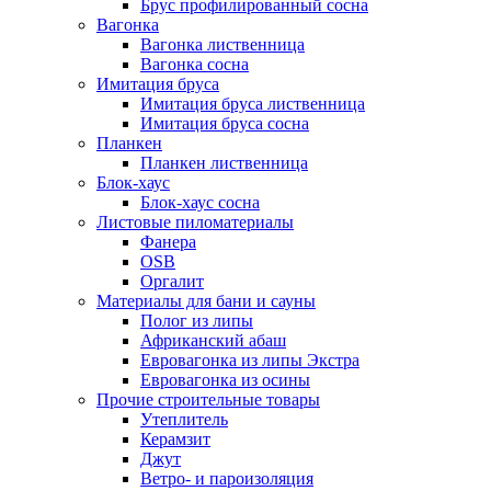
Брус профилированный сосна
Вагонка
Вагонка лиственница
Вагонка сосна
Имитация бруса
Имитация бруса лиственница
Имитация бруса сосна
Планкен
Планкен лиственница
Блок-хаус
Блок-хаус сосна
Листовые пиломатериалы
Фанера
OSB
Оргалит
Материалы для бани и сауны
Полог из липы
Африканский абаш
Евровагонка из липы Экстра
Евровагонка из осины
Прочие строительные товары
Утеплитель
Керамзит
Джут
Ветро- и пароизоляция