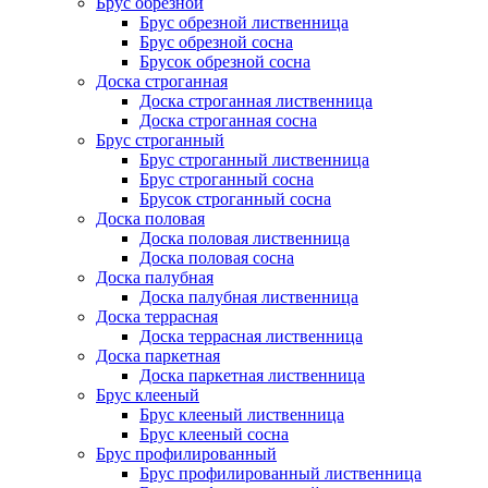
Брус обрезной
Брус обрезной лиственница
Брус обрезной сосна
Брусок обрезной сосна
Доска строганная
Доска строганная лиственница
Доска строганная сосна
Брус строганный
Брус строганный лиственница
Брус строганный сосна
Брусок строганный сосна
Доска половая
Доска половая лиственница
Доска половая сосна
Доска палубная
Доска палубная лиственница
Доска террасная
Доска террасная лиственница
Доска паркетная
Доска паркетная лиственница
Брус клееный
Брус клееный лиственница
Брус клееный сосна
Брус профилированный
Брус профилированный лиственница