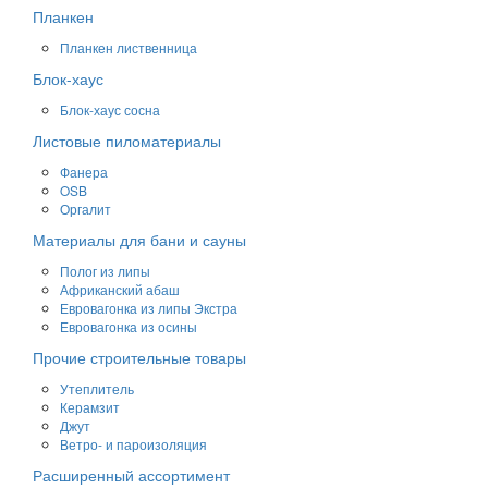
Планкен
Планкен лиственница
Блок-хаус
Блок-хаус сосна
Листовые пиломатериалы
Фанера
OSB
Оргалит
Материалы для бани и сауны
Полог из липы
Африканский абаш
Евровагонка из липы Экстра
Евровагонка из осины
Прочие строительные товары
Утеплитель
Керамзит
Джут
Ветро- и пароизоляция
Расширенный ассортимент