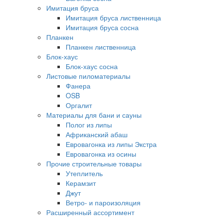
Имитация бруса
Имитация бруса лиственница
Имитация бруса сосна
Планкен
Планкен лиственница
Блок-хаус
Блок-хаус сосна
Листовые пиломатериалы
Фанера
OSB
Оргалит
Материалы для бани и сауны
Полог из липы
Африканский абаш
Евровагонка из липы Экстра
Евровагонка из осины
Прочие строительные товары
Утеплитель
Керамзит
Джут
Ветро- и пароизоляция
Расширенный ассортимент